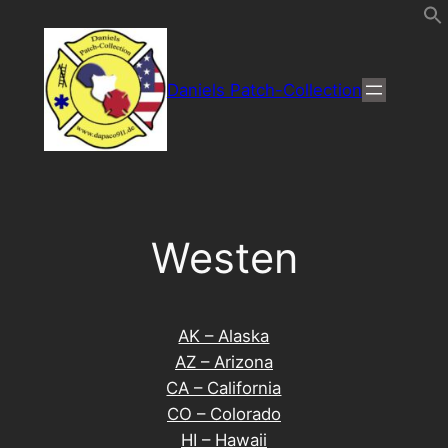
Direkt
zum
Inhalt
Daniels Patch-Collection
wechseln
Westen
AK – Alaska
AZ – Arizona
CA – California
CO – Colorado
HI – Hawaii