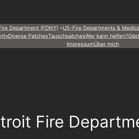
Fire Department (FDNY)
US-Fire Departments & Medica
rity
Diverse Patches
Tauschpatches
Wer kann helfen?
Gäs
Impressum
Über mich
troit Fire Departm