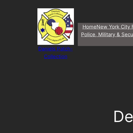
Direkt
zum
Inhalt
Home
New York City 
wechseln
Police, Military & Secu
Daniels Patch-
Collection
De