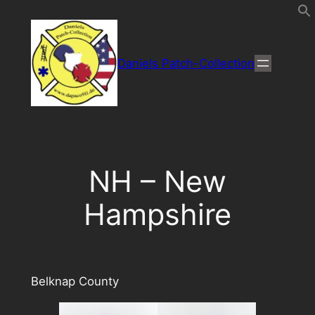
Direkt
zum
Inhalt
Daniels Patch-Collection
wechseln
NH – New
Hampshire
Belknap County