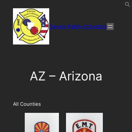
Direkt
zum
Inhalt
Daniels Patch-Collection
wechseln
AZ – Arizona
All Counties