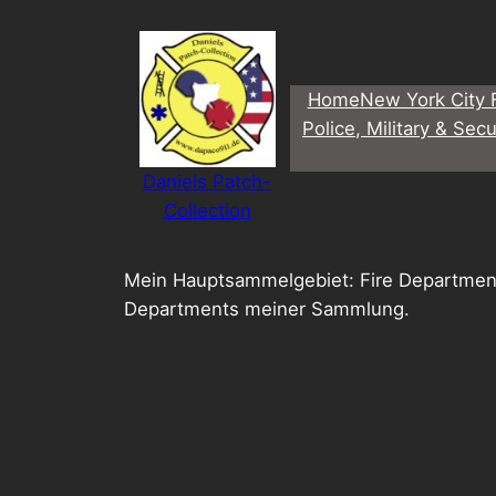
Direkt
zum
Inhalt
Home
New York City 
wechseln
Police, Military & Secu
Daniels Patch-
Collection
Mein Hauptsammelgebiet: Fire Departmen
Departments meiner Sammlung.