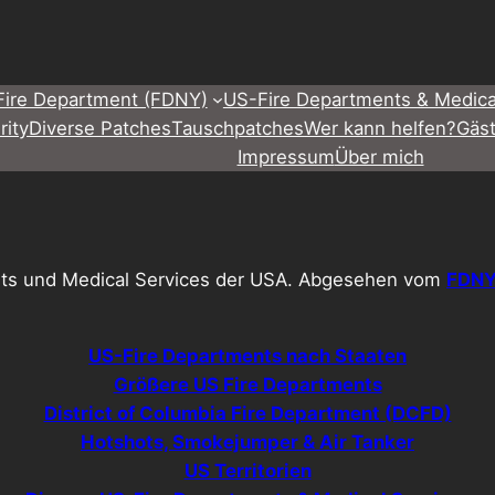
Fire Department (FDNY)
US-Fire Departments & Medica
rity
Diverse Patches
Tauschpatches
Wer kann helfen?
Gäs
Impressum
Über mich
ts und Medical Services der USA. Abgesehen vom
FDN
US-Fire Departments nach Staaten
Größere US Fire Departments
District of Columbia Fire Department (DCFD)
Hotshots, Smokejumper & Air Tanker
US Territorien