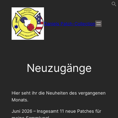
Direkt
zum
Inhalt
Daniels Patch-Collection
wechseln
Neuzugänge
Hier seht ihr die Neuheiten des vergangenen
Monats.
Juni 2026 – Insgesamt 11 neue Patches für
meine Sammlung!